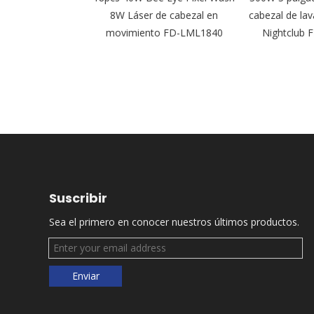
ipsoidal para
8W Láser de cabezal en
cabezal de lava
elícula FD-PZI92
movimiento FD-LML1840
Nightclub 
Suscribir
Sea el primero en conocer nuestros últimos productos.
Enviar