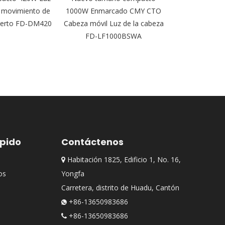
 movimiento de
1000W Enmarcado CMY CTO
lavado de pare
ierto FD-DM420
Cabeza móvil Luz de la cabeza
DJ FD-
FD-LF1000BSWA
ápido
Contáctenos
Habitación 1825, Edificio 1, No. 16,

os
Yongfa
Carretera, distrito de Huadu, Cantón
+86-13650983686

+86-13650983686
