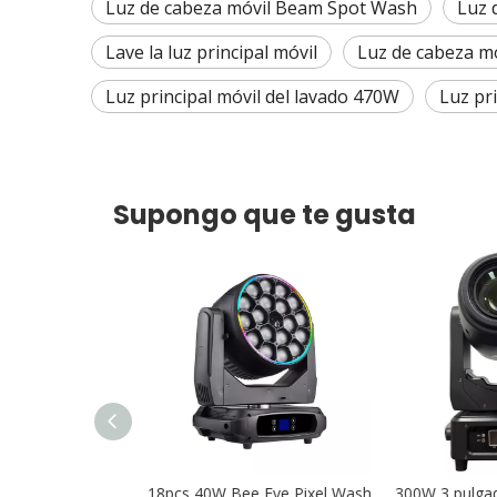
Luz de cabeza móvil Beam Spot Wash
Luz 
Lave la luz principal móvil
Luz de cabeza mó
Luz principal móvil del lavado 470W
Luz pr
Supongo que te gusta
able Leko IP65
18pcs 40W Bee Eye Pixel Wash
300W 3 pulgada