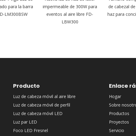
do para la barra
impermeable de 300W para
de cabezal de
FD-LM300BSW
eventos al aire libre FD-
haz para conc
LBW300
Producto
Enlace r
Luz de cabeza móvil al aire libre
Hogar
Luz de cabeza móvil de perfil
Sobre nosotr
Luz de cabeza móvil LED
Productos
Luz par LED
Proyectos
Foco LED Fresnel
Servicio