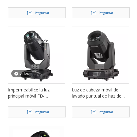
420 W FD-LM420BSW
Beam Spot Wash 3in1 llevó
la luz principal móvil FD-
Preguntar
Preguntar
LW700BSW
vídeo
Impermeabilice la luz
Luz de cabeza móvil de
principal móvil FD-
lavado puntual de haz de
DW480BSW del lavado 3in1
470 W FD-DM470BSW
del punto del haz del haz de
Preguntar
Preguntar
480w CMY