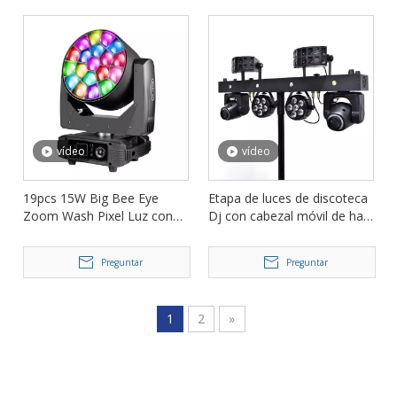
vídeo
vídeo
19pcs 15W Big Bee Eye
Etapa de luces de discoteca
Zoom Wash Pixel Luz con
Dj con cabezal móvil de haz
cabezal móvil para
Par profesional con soporte
escenario FD-LM1915B
FD-MB1
Preguntar
Preguntar
1
2
»