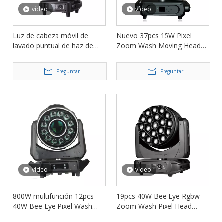
vídeo
vídeo
Luz de cabeza móvil de
Nuevo 37pcs 15W Pixel
lavado puntual de haz de
Zoom Wash Moving Head
420 W FD-LM420BSW
Light para eventos FD-
LM3715P
Preguntar
Preguntar
vídeo
vídeo
800W multifunción 12pcs
19pcs 40W Bee Eye Rgbw
40W Bee Eye Pixel Wash
Zoom Wash Pixel Head
200w Beam cabezal en
Light FD-LM1940B