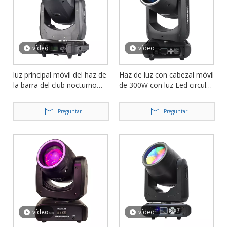
vídeo
vídeo
luz principal móvil del haz de
Haz de luz con cabezal móvil
la barra del club nocturno
de 300W con luz Led circular
del brillo de la luz de 150W
para escenario de discoteca
LED FD-LM150
y Dj FD-LM300
Preguntar
Preguntar
vídeo
vídeo