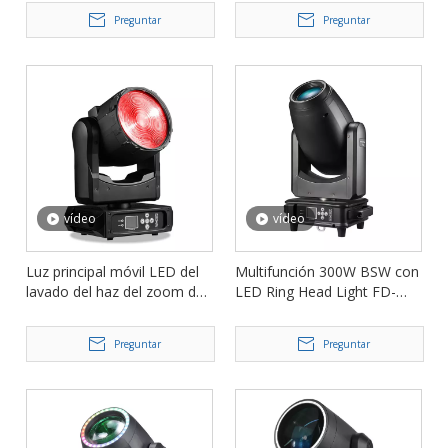
movimiento FD-LM800BW
Preguntar
Preguntar
vídeo
vídeo
Luz principal móvil LED del
Multifunción 300W BSW con
lavado del haz del zoom de
LED Ring Head Light FD-
la lente de Fresnel 200W FD-
LM300BSW
LM200L
Preguntar
Preguntar