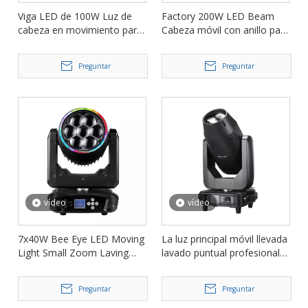
Viga LED de 100W Luz de
Factory 200W LED Beam
cabeza en movimiento para
Cabeza móvil con anillo para
la fiesta del club nocturno
Club Disco FD-LM200
FD-LM100
Preguntar
Preguntar
vídeo
vídeo
7x40W Bee Eye LED Moving
La luz principal móvil llevada
Light Small Zoom Laving
lavado puntual profesional
Head FD-LM740B
del haz 400W para los
acontecimientos FD-
Preguntar
Preguntar
LM400BSW