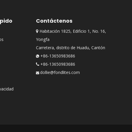
ápido
Contáctenos
Habitación 1825, Edificio 1, No. 16,

os
Yongfa
Carretera, distrito de Huadu, Cantón
+86-13650983686

+86-13650983686

dollie@fondlites.com

ivacidad