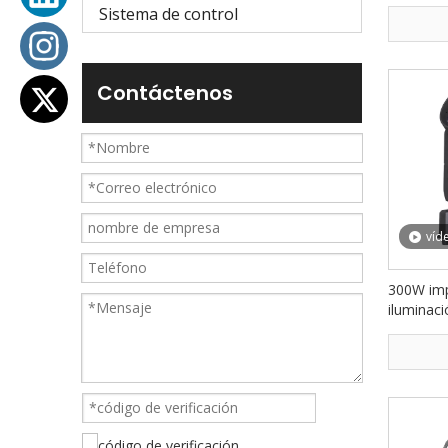
CTO llevó
Sistema de control
FD-LW6
Contáctenos
víd
300W imp
iluminaci
la etapa 
acontecim
FD-LW3