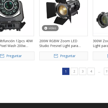
eo
vídeo
tifunción 12pcs 40W
200W RGBW Zoom LED
300W Zoo
Pixel Wash 200w
Studio Fresnel Light para
Light par
ezal en movimiento
Theatre FD-F19
bodas de
00BW
PZ73
Preguntar
Preguntar
1
2
3
4
...
1