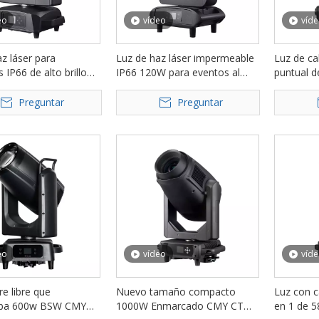
eo
vídeo
víd
z láser para
Luz de haz láser impermeable
Luz de ca
s IP66 de alto brillo
IP66 120W para eventos al
puntual d
a eventos de
aire libre FD-LBW120
LM420B
tos FD-LBW300
Preguntar
Preguntar
eo
vídeo
víd
re libre que
Nuevo tamaño compacto
Luz con 
ba 600w BSW CMY
1000W Enmarcado CMY CTO
en 1 de 