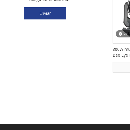
Enviar
víd
800W mul
Bee Eye 
Beam cab
FD-LM8