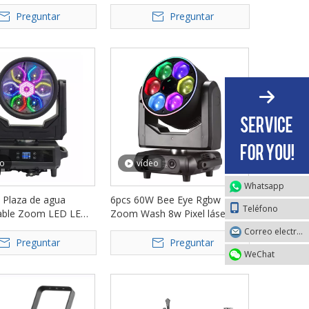
tos de DJ FD-
para construir el puente FD-
SW
DW381
Preguntar
Preguntar
eo
vídeo
Whatsapp
 Plaza de agua
6pcs 60W Bee Eye Rgbw
Teléfono
able Zoom LED LED
Zoom Wash 8w Pixel láser
LAVE FD-LW760B
cabezal en movimiento FD-
Correo electrónico
LML660
Preguntar
Preguntar
WeChat