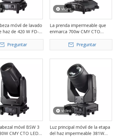
eo
vídeo
beza móvil de lavado
La prenda impermeable que
e haz de 420 W FD-
enmarca 700w CMY CTO
SW
Beam Spot Wash 3in1 llevó la
luz principal móvil FD-
Preguntar
Preguntar
LW700BSW
eo
vídeo
cabezal móvil BSW 3
Luz principal móvil de la etapa
580W CMY CTO LED
del haz impermeable 381W