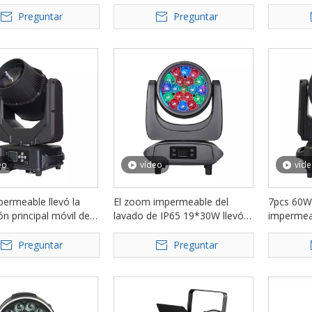
 la luz principal móvil
Cabeza móvil Luz de la cabeza
para even
00BSW
FD-LF1000BSWA
LM580B
Preguntar
Preguntar
eo
vídeo
víd
ermeable llevó la
El zoom impermeable del
7pcs 60W
ón principal móvil de
lavado de IP65 19*30W llevó
imperme
del haz para los
las luces principales móviles
MOVING 
ientos al aire libre
FD-LW1930 de la etapa
Preguntar
Preguntar
00