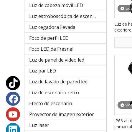
Luz de cabeza móvil LED
víd
Luz estroboscópica de escenario
Luz de ha
Luz cegadora llevada
exteriore
300W par
Foco de perfil LED
concier
Foco LED de Fresnel
Luz de panel de video led
Luz par LED
Luz de lavado de pared led
Luz de escenario retro
Efecto de escenario
víd
Proyector de imagen exterior
IP66 al ai
Luz laser
enmarca