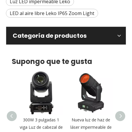
Luz LED impermeable Leko
LED al aire libre Leko IP65 Zoom Light
Categoría de productos
Supongo que te gusta
e Eye
300W 3 pulgadas 1
Nueva luz de haz de
Tam
 Láser
viga Luz de cabezal de
láser impermeable de
420W 