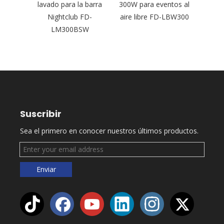
 en
lavado para la barra
300W para eventos al
de mo
 FD-
Nightclub FD-
aire libre FD-LBW300
para
0
LM300BSW
Suscribir
Sea el primero en conocer nuestros últimos productos.
Enviar