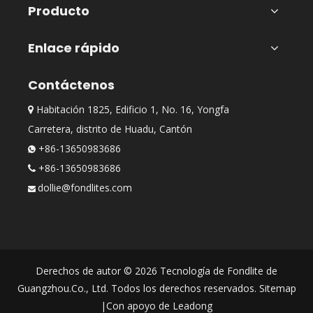
Producto
Enlace rápido
Contáctenos
Habitación 1825, Edificio 1, No. 16, Yongfa

Carretera, distrito de Huadu, Cantón
+86-13650983686

+86-13650983686

dollie@fondlites.com

Derechos de autor ©
2026
Tecnología de Fondlite de
Guangzhou.Co., Ltd. Todos los derechos reservados.
Sitemap
|Con apoyo de
Leadong