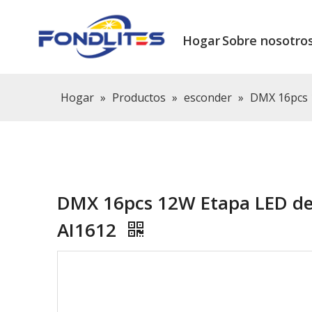
Hogar
Sobre nosotro
Hogar
»
Productos
»
esconder
»
DMX 16pcs 
DMX 16pcs 12W Etapa LED de 
AI1612