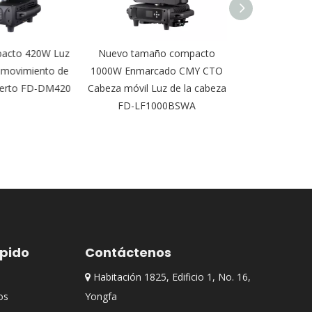
cto 420W Luz
Nuevo tamaño compacto
Zoom 80w impe
 movimiento de
1000W Enmarcado CMY CTO
mini LED Lek
ierto FD-DM420
Cabeza móvil Luz de la cabeza
Theatre 
FD-LF1000BSWA
ápido
Contáctenos
Habitación 1825, Edificio 1, No. 16,

os
Yongfa