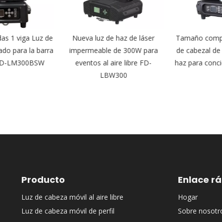
s 1 viga Luz de
Nueva luz de haz de láser
Tamaño compa
do para la barra
impermeable de 300W para
de cabezal de
FD-LM300BSW
eventos al aire libre FD-
haz para conc
LBW300
Producto
Enlace r
Luz de cabeza móvil al aire libre
Hogar
Luz de cabeza móvil de perfil
Sobre nosotr