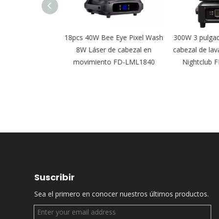
able Leko IP65
18pcs 40W Bee Eye Pixel Wash
300W 3 pulgada
ipsoidal para
8W Láser de cabezal en
cabezal de lava
elícula FD-PZI92
movimiento FD-LML1840
Nightclub 
Suscribir
Sea el primero en conocer nuestros últimos productos.