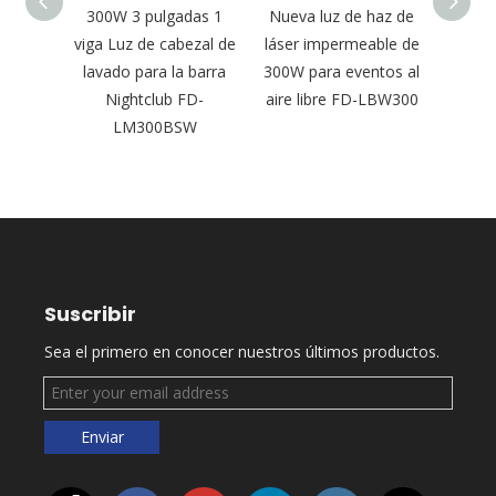
able
300W 3 pulgadas 1
Nueva luz de haz de
Tam
om Luz
viga Luz de cabezal de
láser impermeable de
420W 
ara
lavado para la barra
300W para eventos al
de mo
lícula
Nightclub FD-
aire libre FD-LBW300
para
2
LM300BSW
Suscribir
Sea el primero en conocer nuestros últimos productos.
Enviar