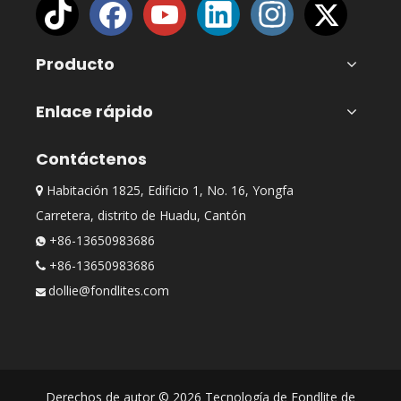
Producto
Enlace rápido
Contáctenos
Habitación 1825, Edificio 1, No. 16, Yongfa

Carretera, distrito de Huadu, Cantón
+86-13650983686

+86-13650983686

dollie@fondlites.com

Derechos de autor ©
2026
Tecnología de Fondlite de