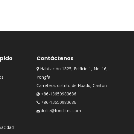
ápido
Contáctenos
Habitación 1825, Edificio 1, No. 16,

os
Yongfa
Carretera, distrito de Huadu, Cantón
+86-13650983686

+86-13650983686

dollie@fondlites.com

ivacidad