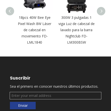
able
18pcs 40W Bee Eye
300W 3 pulgadas 1
Nueva
om Luz
Pixel Wash 8W Láser
viga Luz de cabezal de
láser
ara
de cabezal en
lavado para la barra
300W 
lícula
movimiento FD-
Nightclub FD-
aire 
2
LML1840
LM300BSW
Suscribir
Sea el primero en conocer nuestros últimos productos.
Enviar