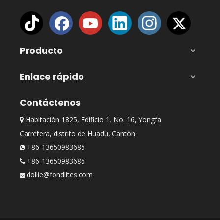
Producto
Enlace rápido
Contáctenos
Habitación 1825, Edificio 1, No. 16, Yongfa

Carretera, distrito de Huadu, Cantón
+86-13650983686

+86-13650983686

dollie@fondlites.com
