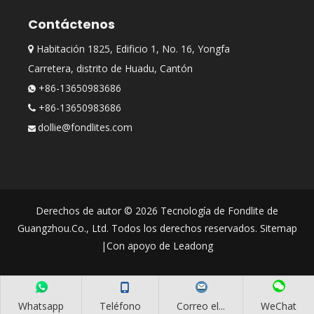
Contáctenos
Habitación 1825, Edificio 1, No. 16, Yongfa

Carretera, distrito de Huadu, Cantón
+86-13650983686

+86-13650983686

dollie@fondlites.com

Derechos de autor ©
2026
Tecnología de Fondlite de
Guangzhou.Co., Ltd. Todos los derechos reservados.
Sitemap
|Con apoyo de
Leadong
Whatsapp
Teléfono
Correo el...
WeChat