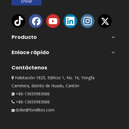
Enviar
Producto
Enlace rápido
Contáctenos
Habitación 1825, Edificio 1, No. 16, Yongfa

Carretera, distrito de Huadu, Cantón
+86-13650983686

+86-13650983686

dollie@fondlites.com
