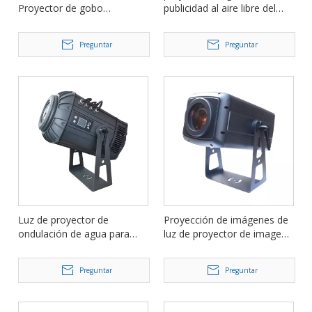
Proyector de gobo
publicidad al aire libre del
personalizado Luz LED
zoom 300W llevó la luz FD-
Proyección de imagen FD-
IM300Z del proyector del
Preguntar
Preguntar
IWD300Z
logotipo
Luz de proyector de
Proyección de imágenes de
ondulación de agua para
luz de proyector de imagen
exteriores con zoom LED de
impermeable para exteriores
300 W FD-WD300Z
de 200 W para construir FD-
Preguntar
Preguntar
IM200Z