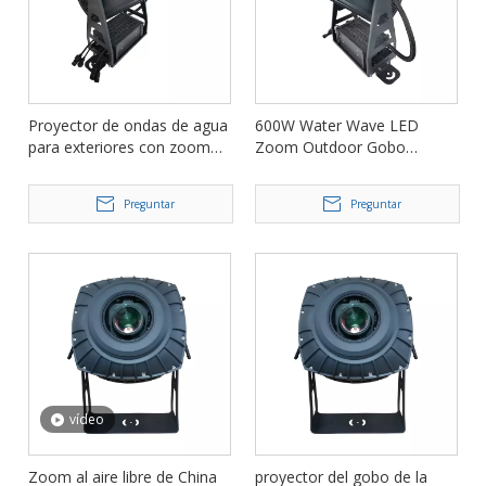
Proyector de ondas de agua
600W Water Wave LED
para exteriores con zoom
Zoom Outdoor Gobo
LED de 600 W para la
Proyector para bodas
construcción de paredes FD-
Navidad FD-IM600Z
Preguntar
Preguntar
WD600Z
vídeo
Zoom al aire libre de China
proyector del gobo de la