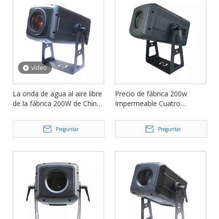
vídeo
La onda de agua al aire libre
Precio de fábrica 200w
de la fábrica 200W de China
Impermeable Cuatro
llevó la luz IP65 FD-WD200Z
imágenes Patrón giratorio
del proyector
Gobo Proyector Luz FD-
Preguntar
Preguntar
IM200