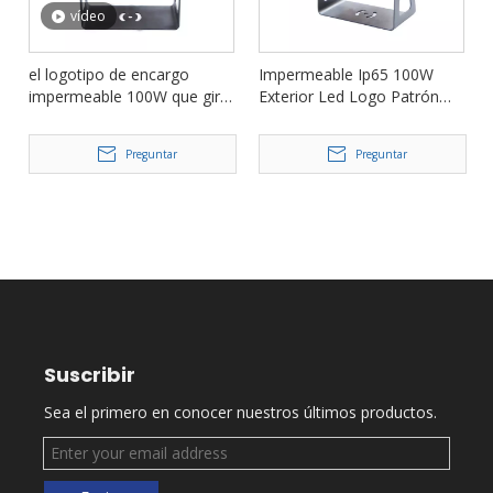
vídeo
el logotipo de encargo
Impermeable Ip65 100W
impermeable 100W que gira
Exterior Led Logo Patrón
las luces llevadas FD-
Gobo Proyector Luz FD-
IM100Z de la publicidad del
IM100
Preguntar
Preguntar
proyector del gobo
Suscribir
Sea el primero en conocer nuestros últimos productos.