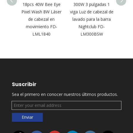
able
18pcs 40W Bee Eye
300W 3 pulgadas 1
Nueva
om Luz
Pixel Wash 8W Láser
viga Luz de cabezal de
láser
ara
de cabezal en
lavado para la barra
300W 
lícula
movimiento FD-
Nightclub FD-
aire 
2
LML1840
LM300BSW
Suscribir
Sea el primero en conocer nuestros últimos productos.
Enviar