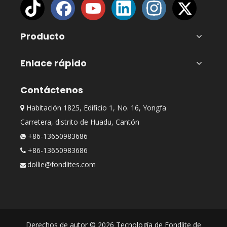
Producto
Enlace rápido
Contáctenos
Habitación 1825, Edificio 1, No. 16, Yongfa

Carretera, distrito de Huadu, Cantón
+86-13650983686

+86-13650983686

dollie@fondlites.com

Derechos de autor ©
2026
Tecnología de Fondlite de