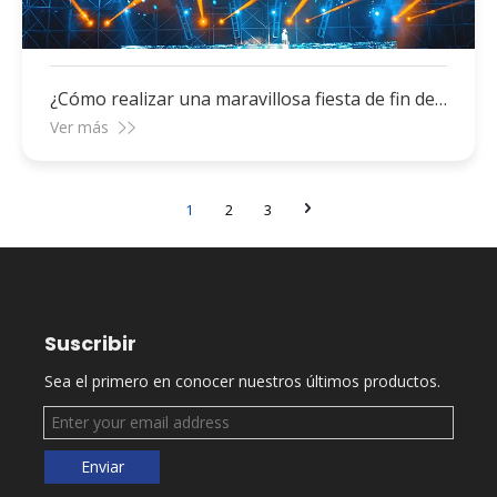
¿Cómo realizar una maravillosa fiesta de fin de
año?
Ver más
1
2
3
Suscribir
Sea el primero en conocer nuestros últimos productos.
Enviar