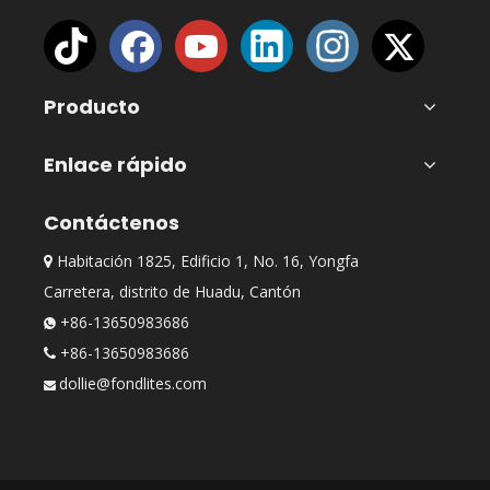
Producto
Enlace rápido
Contáctenos
Habitación 1825, Edificio 1, No. 16, Yongfa

Carretera, distrito de Huadu, Cantón
+86-13650983686

+86-13650983686

dollie@fondlites.com
