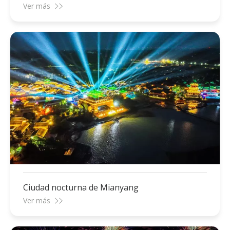
de Tianjin
Ver más
Ciudad nocturna de Mianyang
Ver más