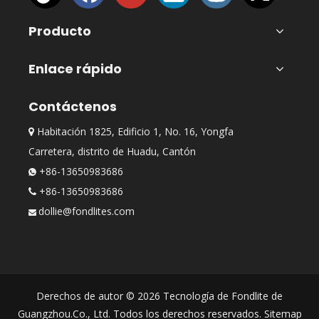
Producto
Enlace rápido
Contáctenos
Habitación 1825, Edificio 1, No. 16, Yongfa

Carretera, distrito de Huadu, Cantón
+86-13650983686

+86-13650983686

dollie@fondlites.com

Derechos de autor ©
2026
Tecnología de Fondlite de
Guangzhou.Co., Ltd. Todos los derechos reservados.
Sitemap