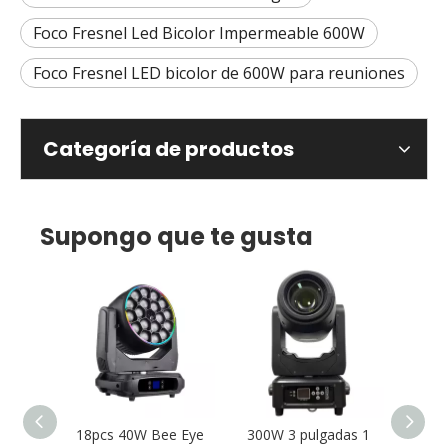
Foco Fresnel Led Bicolor Impermeable 600W
Foco Fresnel LED bicolor de 600W para reuniones
Categoría de productos
Supongo que te gusta
able
18pcs 40W Bee Eye
300W 3 pulgadas 1
Nueva