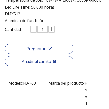
Temperatura de color CW+WW (300W): 3000K-6000K
Led Life Time: 50,000 horas
DMX512
Aluminio de fundición
Cantidad:
Preguntar
Añadir al carrito
Modelo:
FD-F63
Marca del producto:
F
o
n
d