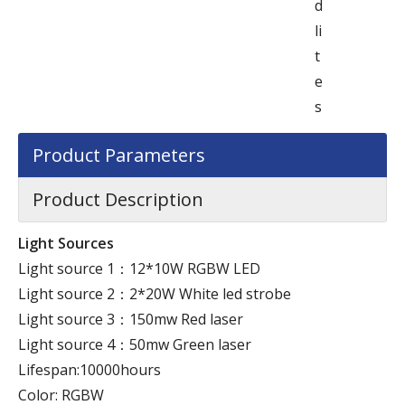
d
li
t
e
s
Product Parameters
Product Description
Light Sources
Light source 1：12*10W RGBW LED
Light source 2：2*20W White led strobe
Light source 3：150mw Red laser
Light source 4：50mw Green laser
Lifespan:10000hours
Color: RGBW