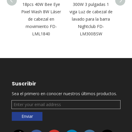
able
18pcs 40W Bee Eye
300W 3 pulgadas 1
Nueva
om Luz
Pixel Wash 8W Láser
viga Luz de cabezal de
láser
ara
de cabezal en
lavado para la barra
300W 
lícula
movimiento FD-
Nightclub FD-
aire 
2
LML1840
LM300BSW
Suscribir
Sea el primero en conocer nuestros últimos productos.
Enviar