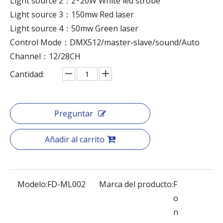
Light source 2：2*20W White led strobe
Light source 3：150mw Red laser
Light source 4：50mw Green laser
Control Mode：DMX512/master-slave/sound/Auto
Channel：12/28CH
Cantidad:
Preguntar
Añadir al carrito
Modelo:
FD-ML002
Marca del producto:
F
o
n