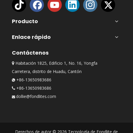
Producto
Enlace rápido
Contáctenos
Habitación 1825, Edificio 1, No. 16, Yongfa

Carretera, distrito de Huadu, Cantón
+86-13650983686

+86-13650983686

dollie@fondlites.com

Derechos de autor ©
2026
Tecnología de Fondlite de