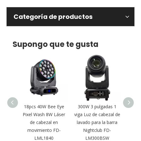
Categoría de productos
Supongo que te gusta
able
18pcs 40W Bee Eye
300W 3 pulgadas 1
Nueva
om Luz
Pixel Wash 8W Láser
viga Luz de cabezal de
láser
ara
de cabezal en
lavado para la barra
300W 
lícula
movimiento FD-
Nightclub FD-
aire 
2
LML1840
LM300BSW