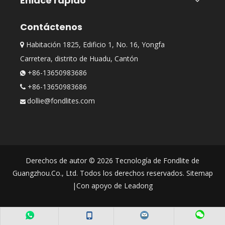
Enlace rápido
Contáctenos
Habitación 1825, Edificio 1, No. 16, Yongfa

Carretera, distrito de Huadu, Cantón
+86-13650983686

+86-13650983686

dollie@fondlites.com

Derechos de autor ©
2026
Tecnología de Fondlite de
Guangzhou.Co., Ltd. Todos los derechos reservados.
Sitemap
|Con apoyo de
Leadong