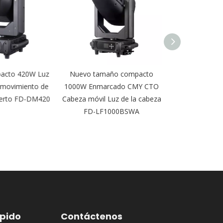
cto 420W Luz
Nuevo tamaño compacto
DMX 16pcs 12W
 movimiento de
1000W Enmarcado CMY CTO
lavado de pare
ierto FD-DM420
Cabeza móvil Luz de la cabeza
DJ FD-
FD-LF1000BSWA
ápido
Contáctenos