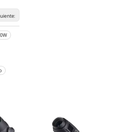
guiente:
60W
o