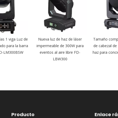
s 1 viga Luz de
Nueva luz de haz de láser
Tamaño compa
do para la barra
impermeable de 300W para
de cabezal de
FD-LM300BSW
eventos al aire libre FD-
haz para conc
LBW300
Producto
Enlace r