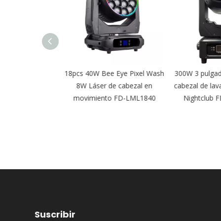
able Leko IP65
18pcs 40W Bee Eye Pixel Wash
300W 3 pulgada
ipsoidal para
8W Láser de cabezal en
cabezal de lava
elícula FD-PZI92
movimiento FD-LML1840
Nightclub 
Suscribir