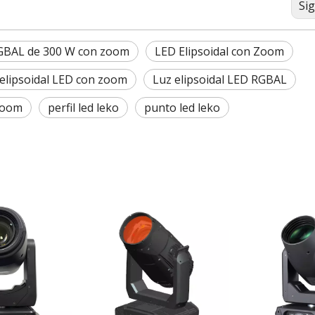
Si
 RGBAL de 300 W con zoom
LED Elipsoidal con Zoom
elipsoidal LED con zoom
Luz elipsoidal LED RGBAL
 zoom
perfil led leko
punto led leko