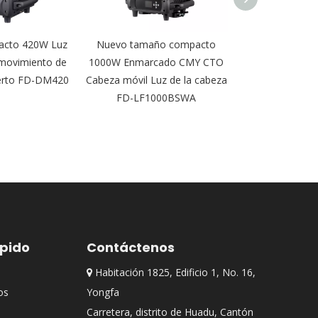
cto 420W Luz
Nuevo tamaño compacto
DMX 16pcs 12W
 movimiento de
1000W Enmarcado CMY CTO
lavado de pare
ierto FD-DM420
Cabeza móvil Luz de la cabeza
DJ FD-
FD-LF1000BSWA
ápido
Contáctenos
Habitación 1825, Edificio 1, No. 16,

os
Yongfa
Carretera, distrito de Huadu, Cantón