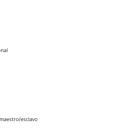
onal
:
 maestro/esclavo