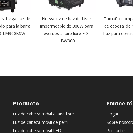
s 1 viga Luz de
Nueva luz de haz de láser
Tamaño compa
do para la barra
impermeable de 300W para
de cabezal de
FD-LM300BSW
eventos al aire libre FD-
haz para conc
LBW300
Producto
Enlace r
Luz de cabeza móvil al aire libre
Hogar
Luz de cabeza móvil de perfil
Sobre nosotr
Luz de cabeza móvil LED
Productos