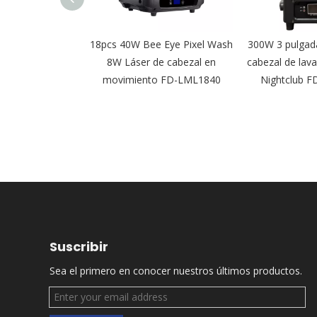
able Leko IP65
18pcs 40W Bee Eye Pixel Wash
300W 3 pulgada
ipsoidal para
8W Láser de cabezal en
cabezal de lava
elícula FD-PZI92
movimiento FD-LML1840
Nightclub 
Suscribir
Sea el primero en conocer nuestros últimos productos.