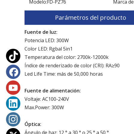
Modelo:
FD-PZ76
Marca de
Parámetros del producto
Fuente de luz:
Potencia LED: 300W
Color LED: Rgbal 5in1
Temperatura del color: 2700k-12000k
Índice de renderizado de color (CRI): RA≥90
Led Life Time: más de 50,000 horas
Fuente de alimentación:
Voltaje: AC100-240V
Max.Power: 300W
Óptica:
Ángulo de haz: 12 ° a 30 ° o 25 ° a 50 °