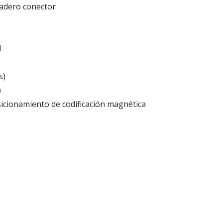
dadero conector
l
s)
)
sicionamiento de codificación magnética