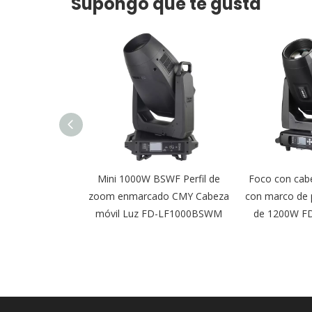
Supongo que te gusta
WF zoom Perfil
Mini 1000W BSWF Perfil de
Foco con cab
Y Cabeza móvil
zoom enmarcado CMY Cabeza
con marco de 
LF800BSWM
móvil Luz FD-LF1000BSWM
de 1200W F