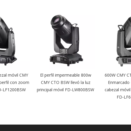
ezal móvil CMY
El perfil impermeable 800w
600W CMY CT
perfil con zoom
CMY CTO BSW llevó la luz
Enmarcado d
D-LF1200BSW
principal móvil FD-LW800BSW
cabezal móvil
FD-LF