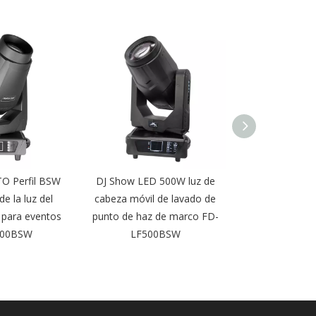
O Perfil BSW
DJ Show LED 500W luz de
1000W Marco 
e la luz del
cabeza móvil de lavado de
zoom CMY Foc
 para eventos
punto de haz de marco FD-
móvil FD-
600BSW
LF500BSW