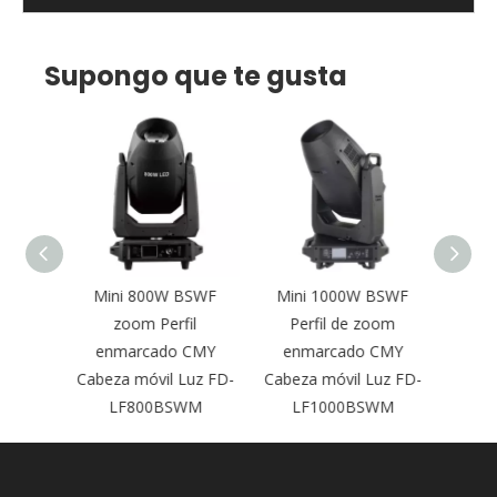
Supongo que te gusta
illo de
Mini 800W BSWF
Mini 1000W BSWF
Foc
arca la
zoom Perfil
Perfil de zoom
móvil
l móvil
enmarcado CMY
enmarcado CMY
de per
SW de
Cabeza móvil Luz FD-
Cabeza móvil Luz FD-
O
LF800BSWM
LF1000BSWM
L