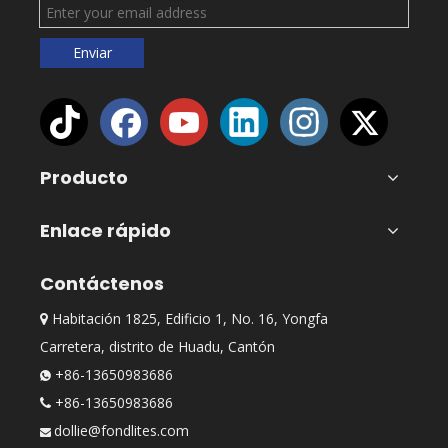
Enviar
Producto
Enlace rápido
Contáctenos
Habitación 1825, Edificio 1, No. 16, Yongfa

Carretera, distrito de Huadu, Cantón
+86-13650983686

+86-13650983686

dollie@fondlites.com
