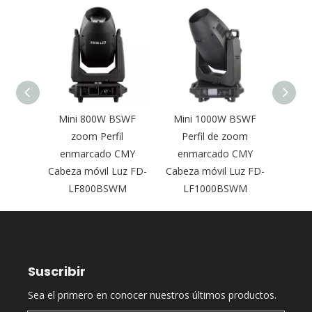
illo de
Mini 800W BSWF
Mini 1000W BSWF
El pe
arca la
zoom Perfil
Perfil de zoom
800w
l móvil
enmarcado CMY
enmarcado CMY
llevó
SW de
Cabeza móvil Luz FD-
Cabeza móvil Luz FD-
móvi
O
LF800BSWM
LF1000BSWM
Suscribir
Sea el primero en conocer nuestros últimos productos.