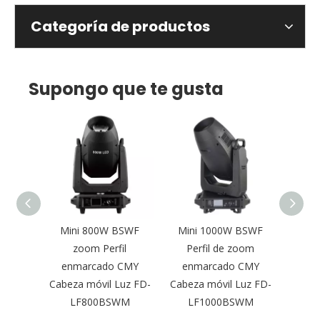
Categoría de productos
Supongo que te gusta
illo de
Mini 800W BSWF
Mini 1000W BSWF
Foc
arca la
zoom Perfil
Perfil de zoom
móvil
l móvil
enmarcado CMY
enmarcado CMY
de per
SW de
Cabeza móvil Luz FD-
Cabeza móvil Luz FD-
O
LF800BSWM
LF1000BSWM
L