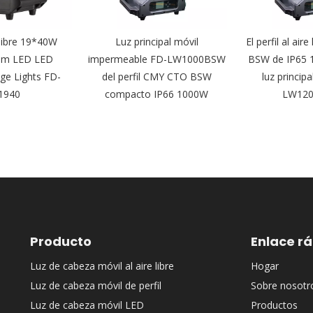
 libre 19*40W
Luz principal móvil
El perfil al ai
m LED LED
impermeable FD-LW1000BSW
BSW de IP65 1
e Lights FD-
del perfil CMY CTO BSW
luz princip
1940
compacto IP66 1000W
LW12
Producto
Enlace r
Luz de cabeza móvil al aire libre
Hogar
Luz de cabeza móvil de perfil
Sobre nosotr
Luz de cabeza móvil LED
Productos