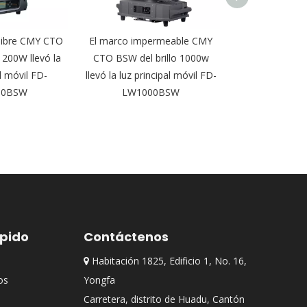
re libre CMY CTO
El marco impermeable CMY
equipo ligero p
200W llevó la
CTO BSW del brillo 1000w
IP65 FD-DW580 
al móvil FD-
llevó la luz principal móvil FD-
la luz del haz d
00BSW
LW1000BSW
libre
ápido
Contáctenos
Habitación 1825, Edificio 1, No. 16,

os
Yongfa
Carretera, distrito de Huadu, Cantón