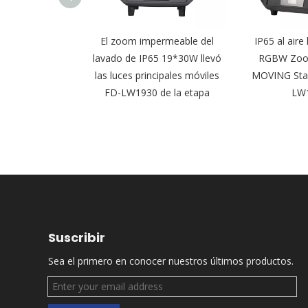
ire libre que
El zoom impermeable del
IP65 al aire
600w BSW CMY
lavado de IP65 19*30W llevó
RGBW Zoo
z principal móvil
las luces principales móviles
MOVING Stag
W600BSW
FD-LW1930 de la etapa
LW
Suscribir
Sea el primero en conocer nuestros últimos productos.