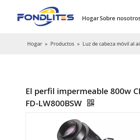
Hogar
Sobre nosotro
Hogar
»
Productos
»
Luz de cabeza móvil al ai
El perfil impermeable 800w C
FD-LW800BSW