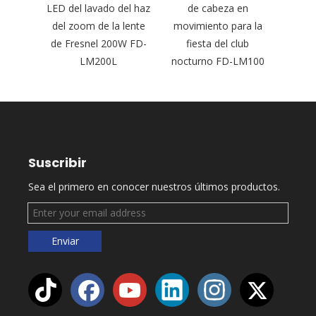
Wash
LED del lavado del haz
de cabeza en
BSW 
Light
del zoom de la lente
movimiento para la
He
 FD-
de Fresnel 200W FD-
fiesta del club
P
LM200L
nocturno FD-LM100
Suscribir
Sea el primero en conocer nuestros últimos productos.
Enviar