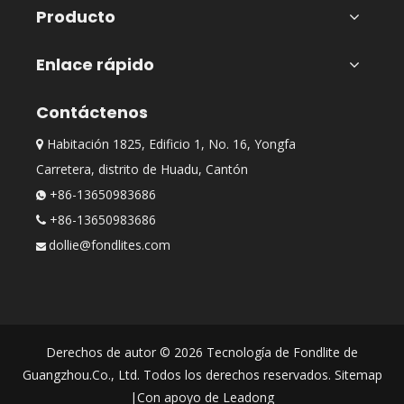
Producto
Enlace rápido
Contáctenos
Habitación 1825, Edificio 1, No. 16, Yongfa

Carretera, distrito de Huadu, Cantón
+86-13650983686

+86-13650983686

dollie@fondlites.com

Derechos de autor ©
2026
Tecnología de Fondlite de
Guangzhou.Co., Ltd. Todos los derechos reservados.
Sitemap
|Con apoyo de
Leadong