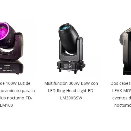
 100W Luz de
Multifunción 300W BSW con
Dos cabezas
imiento para la
LED Ring Head Light FD-
LEAK MOVED 
ub nocturno FD-
LM300BSW
eventos de b
100
nocturnos