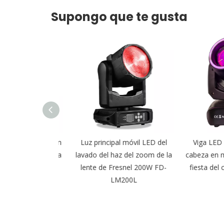
Supongo que te gusta
15W Pixel Zoom
Luz principal móvil LED del
Viga LED de
Head Light para
lavado del haz del zoom de la
cabeza en mov
FD-LM3715P
lente de Fresnel 200W FD-
fiesta del cl
LM200L
LM