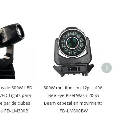
 de 300W LED
800W multifunción 12pcs 40W
19pcs 15W Big
Lights para
Bee Eye Pixel Wash 200w
Wash Pixel Lu
ar de clubes
Beam cabezal en movimiento
móvil para e
 FD-LM300B
FD-LM800BW
LM19