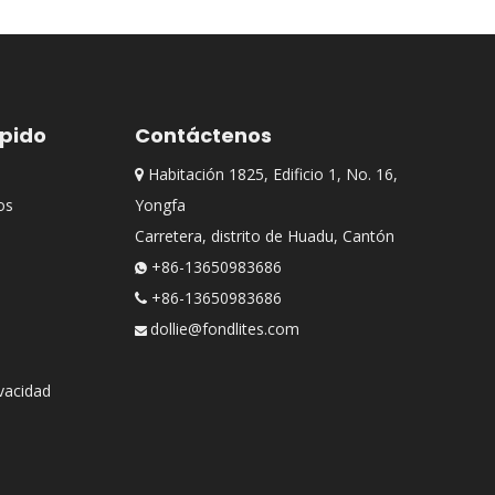
ápido
Contáctenos
Habitación 1825, Edificio 1, No. 16,

os
Yongfa
Carretera, distrito de Huadu, Cantón
+86-13650983686

+86-13650983686

dollie@fondlites.com

ivacidad