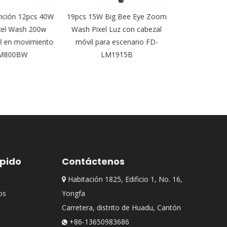
ción 12pcs 40W
19pcs 15W Big Bee Eye Zoom
Etapa de luces 
el Wash 200w
Wash Pixel Luz con cabezal
con cabezal mó
en movimiento
móvil para escenario FD-
profesional co
800BW
LM1915B
MB
ápido
Contáctenos
Habitación 1825, Edificio 1, No. 16,

os
Yongfa
Carretera, distrito de Huadu, Cantón
+86-13650983686
