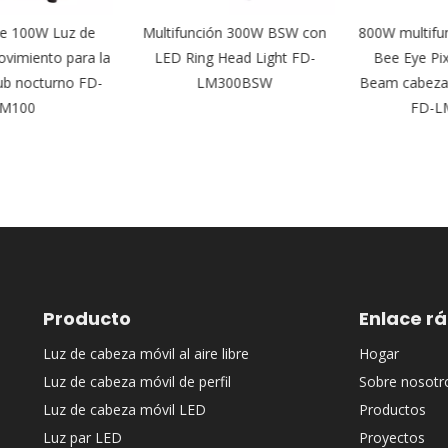
 100W Luz de
Multifunción 300W BSW con
800W multifun
imiento para la
LED Ring Head Light FD-
Bee Eye Pix
ub nocturno FD-
LM300BSW
Beam cabezal 
100
FD-LM
Producto
Enlace r
Luz de cabeza móvil al aire libre
Hogar
Luz de cabeza móvil de perfil
Sobre nosotr
Luz de cabeza móvil LED
Productos
Luz par LED
Proyectos