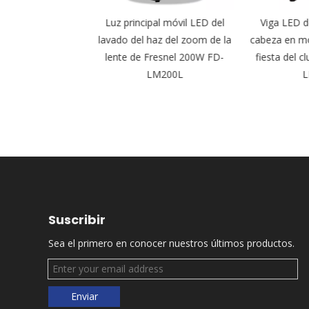
15W Pixel Zoom
Luz principal móvil LED del
Viga LED de
Head Light para
lavado del haz del zoom de la
cabeza en mov
FD-LM3715P
lente de Fresnel 200W FD-
fiesta del cl
LM200L
LM
Suscribir
Sea el primero en conocer nuestros últimos productos.
Enviar