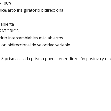
 0-100%
ce/arco iris giratorio bidireccional
 abierta
GIRATORIOS
drio intercambiables más abiertos
ión bidireccional de velocidad variable
y 8 prismas, cada prisma puede tener dirección positiva y ne
n