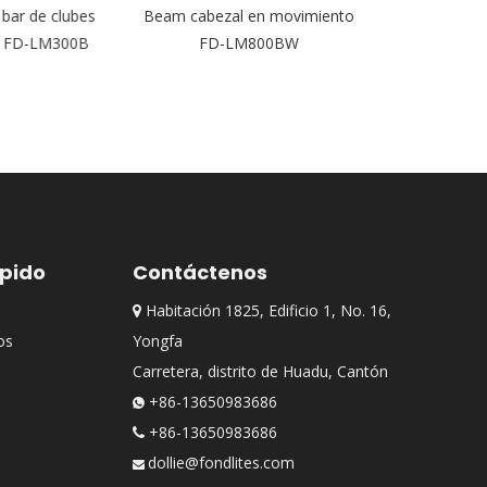
ar de clubes
Beam cabezal en movimiento
móvil para e
 FD-LM300B
FD-LM800BW
LM19
ápido
Contáctenos
Habitación 1825, Edificio 1, No. 16,

os
Yongfa
Carretera, distrito de Huadu, Cantón
+86-13650983686

+86-13650983686

dollie@fondlites.com
