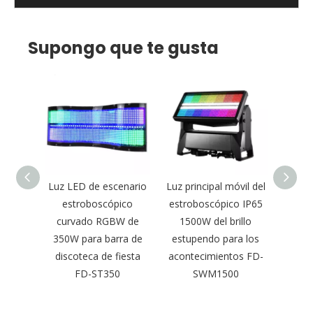
Supongo que te gusta
etapa
Luz LED de escenario
Luz principal móvil del
Luz
ca de
estroboscópico
estroboscópico IP65
estr
eable
curvado RGBW de
1500W del brillo
DMX d
 FD-
350W para barra de
estupendo para los
y 200
discoteca de fiesta
acontecimientos FD-
de cl
FD-ST350
SWM1500