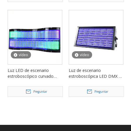
vídeo
vídeo
Luz LED de escenario
Luz de escenario
estroboscópico curvado
estroboscópica LED DMX de
RGBW de 350W para barra
48 secciones y 200 W para
de discoteca de fiesta FD-
eventos de clubes FD-
Preguntar
Preguntar
ST350
ST200A