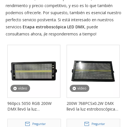
rendimiento y precio competitivo, y eso es lo que también
podemos ofrecerle. Por supuesto, también es esencial nuestro
perfecto servicio postventa. Si está interesado en nuestros
servicios
Etapa estroboscópica LED DMX
, puede
consultarnos ahora, ¡le responderemos a tiempo!
vídeo
vídeo
960pcs 5050 RGB 200W
200W 768PCSx0.2W DMX
DMX llevó la luz
llevó la luz estroboscópica
estroboscópica de la etapa
de la etapa para DJ Club
para el evento del club
Party Show FD-ST200
Preguntar
Preguntar
nocturno FD-ST200A