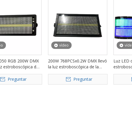
eo
vídeo
víd
5050 RGB 200W DMX
200W 768PCSx0.2W DMX llevó
Luz LED 
luz estroboscópica de
la luz estroboscópica de la
estrobos
para el evento del
etapa para DJ Club Party Show
RGBW de 
turno FD-ST200A
FD-ST200
discoteca
Preguntar
Preguntar