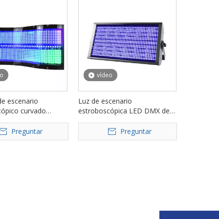
eo
vídeo
de escenario
Luz de escenario
cópico curvado
estroboscópica LED DMX de
350W para barra de
48 secciones y 200 W para
 de fiesta FD-ST350
eventos de clubes FD-ST200A
Preguntar
Preguntar