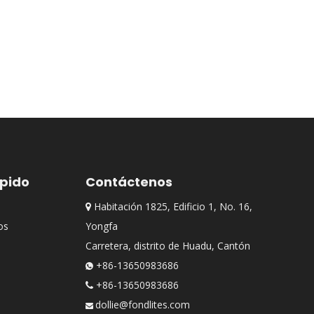
ápido
Contáctenos
Habitación 1825, Edificio 1, No. 16,

os
Yongfa
Carretera, distrito de Huadu, Cantón
+86-13650983686

+86-13650983686

dollie@fondlites.com
