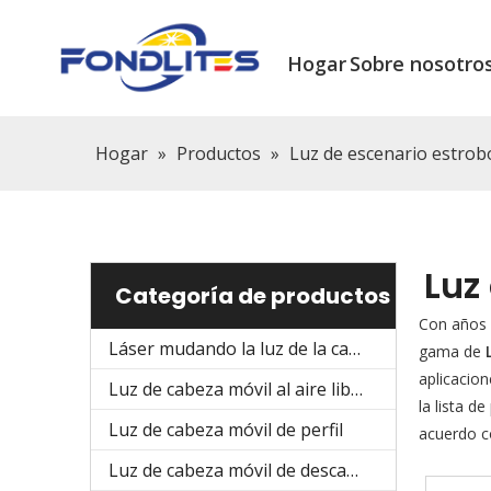
Hogar
Sobre nosotro
Hogar
»
Productos
»
Luz de escenario estro
Luz
Categoría de productos
Con años 
Láser mudando la luz de la cabeza
gama de
aplicacion
Luz de cabeza móvil al aire libre
la lista d
Luz de cabeza móvil de perfil
acuerdo c
Luz de cabeza móvil de descarga