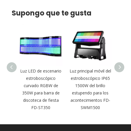
Supongo que te gusta
l móvil
Luz LED de escenario
Luz principal móvil del
Luz
o X de
estroboscópico
estroboscópico IP65
estr
ita de
curvado RGBW de
1500W del brillo
DMX d
entos
350W para barra de
estupendo para los
y 200
FD-
discoteca de fiesta
acontecimientos FD-
de cl
0
FD-ST350
SWM1500