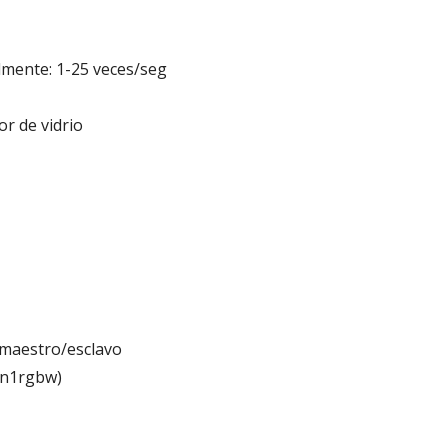
lmente: 1-25 veces/seg
or de vidrio
y maestro/esclavo
4in1rgbw)