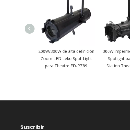
 potente IP65
200W/300W de alta definición
300W imperme
 Colorido LED
Zoom LED Leko Spot Light
Spotlight p
ght FD-PFI92
para Theatre FD-PZ89
Station The
Suscribir