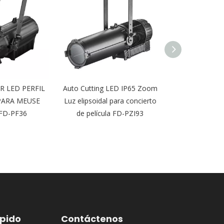
R LED PERFIL
Auto Cutting LED IP65 Zoom
200W/300W Z
PARA MEUSE
Luz elipsoidal para concierto
LED Perfil Sp
FD-PF36
de película FD-PZI93
Concert Thea
ápido
Contáctenos