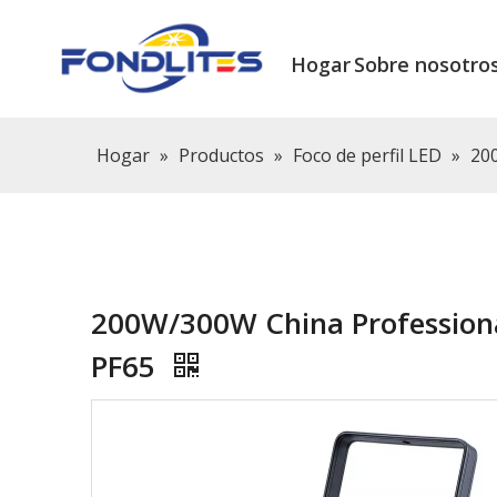
Hogar
Sobre nosotro
Hogar
»
Productos
»
Foco de perfil LED
»
20
200W/300W China Professional
PF65