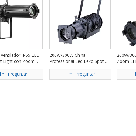
 ventilador IP65 LED
200W/300W China
200W/300W
t Light con Zoom
Professional Led Leko Spot
Zoom LED
6
Light para teatro FD-PF65
para The
Preguntar
Preguntar