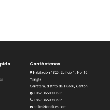
ápido
Contáctenos
Habitación 1825, Edificio 1, No. 16,

os
Yongfa
Carretera, distrito de Huadu, Cantón
+86-13650983686

+86-13650983686

dollie@fondlites.com
