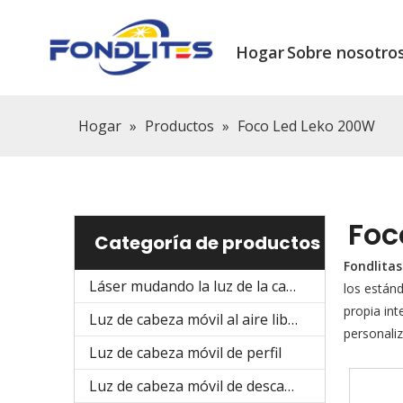
Hogar
Sobre nosotro
Hogar
»
Productos
»
Foco Led Leko 200W
Foc
Categoría de productos
Fondlitas
Láser mudando la luz de la cabeza
los estánd
propia in
Luz de cabeza móvil al aire libre
personali
Luz de cabeza móvil de perfil
Luz de cabeza móvil de descarga