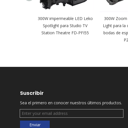
alta definición
300W impermeable LED Leko
300W Zoom T
ko Spot Light
Spotlight para Studio TV
Light para la
tre FD-PZ89
Station Theatre FD-PFI55
bodas de esp
P
Suscribir
Sea el primero en conocer nuestros últimos productos.
Enviar