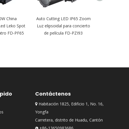
0W China
Auto Cutting LED IP65 Zoom
200W/300W Z
Led Leko Spot
Luz elipsoidal para concierto
LED Perfil Sp
eatro FD-PF65
de película FD-PZI93
Concert Thea
ápido
Contáctenos
Habitación 1825, Edificio 1, No. 16,

os
Yongfa
Carretera, distrito de Huadu, Cantón
+86-13650983686
