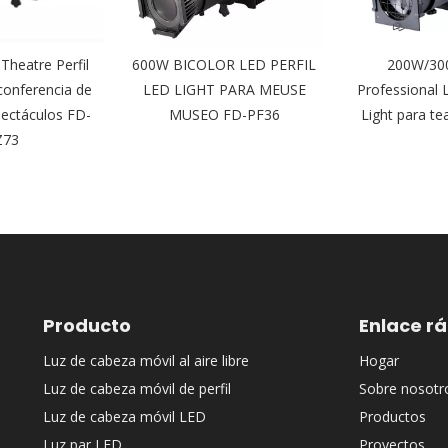
heatre Perfil
600W BICOLOR LED PERFIL
200W/30
 conferencia de
LED LIGHT PARA MEUSE
Professional 
ectáculos FD-
MUSEO FD-PF36
Light para t
Z73
Producto
Enlace r
Luz de cabeza móvil al aire libre
Hogar
Luz de cabeza móvil de perfil
Sobre nosotr
Luz de cabeza móvil LED
Productos
Luz par LED
Proyectos