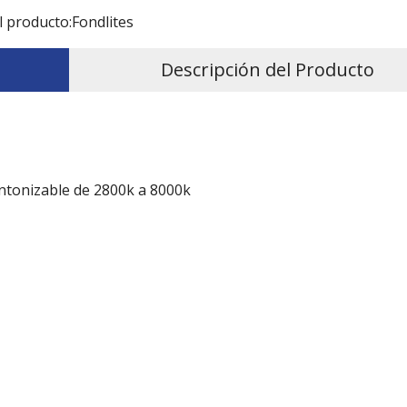
l producto:
Fondlites
Descripción del Producto
ntonizable de 2800k a 8000k
0 °/70 ° (opcional)