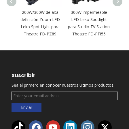
otente
200W/300W de alta
300W impermeable
300W
GBALC
definición Zoom LED
LED Leko Spotlight
Perf
erfil
Leko Spot Light para
para Studio TV Station
confe
I92
Theatre FD-PZ89
Theatre FD-PFI55
de es
Suscribir
Sea el primero en conocer nuestros últimos productos.
Enviar