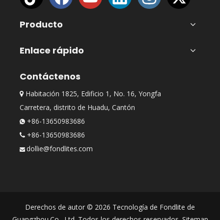
Producto
Enlace rápido
Contáctenos
Habitación 1825, Edificio 1, No. 16, Yongfa

Carretera, distrito de Huadu, Cantón
+86-13650983686

+86-13650983686

dollie@fondlites.com

Derechos de autor ©
2026
Tecnología de Fondlite de
Guangzhou.Co., Ltd. Todos los derechos reservados.
Sitemap