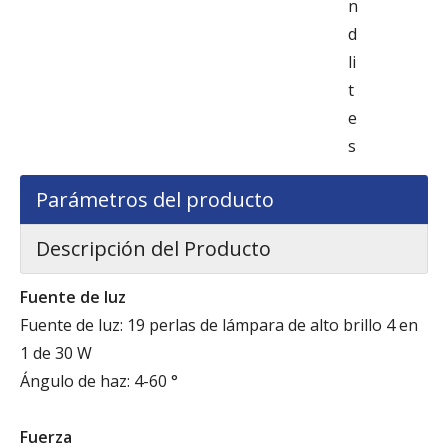
n
d
li
t
e
s
Parámetros del producto
Descripción del Producto
Fuente de luz
Fuente de luz: 19 perlas de lámpara de alto brillo 4 en
1 de 30 W
Ángulo de haz: 4-60 °
Fuerza