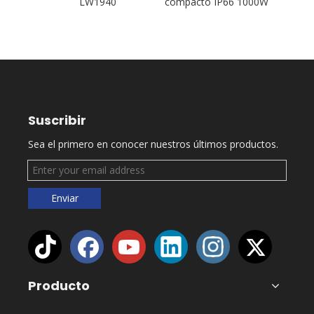
W
LW1940
compacto IP66 1000W
L
Suscribir
Sea el primero en conocer nuestros últimos productos.
Enviar
Producto