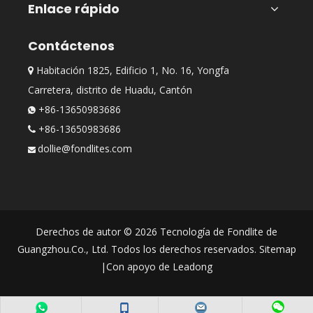
Enlace rápido
Contáctenos
Habitación 1825, Edificio 1, No. 16, Yongfa

Carretera, distrito de Huadu, Cantón
+86-13650983686

+86-13650983686

dollie@fondlites.com

Derechos de autor ©
2026
Tecnología de Fondlite de
Guangzhou.Co., Ltd. Todos los derechos reservados.
Sitemap
|Con apoyo de
Leadong