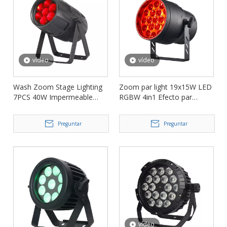
vídeo
vídeo
Wash Zoom Stage Lighting
Zoom par light 19x15W LED
7PCS 40W Impermeable
RGBW 4in1 Efecto par
LED PAR Light FD-
Efecto Luces FD-LP1915Z
LPW740Z
Preguntar
Preguntar
vídeo