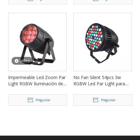
LPW150Z
vídeo
Impermeable Led Zoom Par
No Fan Silent 54pcs 3w
Light RGBW Iluminación de
RGBW Led Par Light para
escenario FD-LPW1230Z
Stage Bar Club FD-LP543A
Preguntar
Preguntar