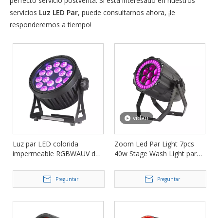
perfecto servicio postventa. Si está interesado en nuestros
servicios
Luz LED Par
, puede consultarnos ahora, ¡le
responderemos a tiempo!
vídeo
Luz par LED colorida
Zoom Led Par Light 7pcs
impermeable RGBWAUV de
40w Stage Wash Light para
18 piezas 18 W para eventos
eventos FD-LP740Z
FD-LPW1818
Preguntar
Preguntar