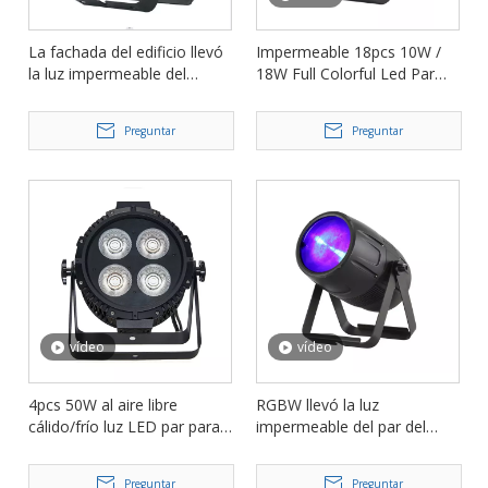
La fachada del edificio llevó
Impermeable 18pcs 10W /
la luz impermeable del
18W Full Colorful Led Par
lavado del punto de la luz
Light para discoteca FD-
del par FD-LPW910
LPW1810
Preguntar
Preguntar
vídeo
vídeo
4pcs 50W al aire libre
RGBW llevó la luz
cálido/frío luz LED par para
impermeable del par del
Show FD-LPW450
zoom 150w para el club al
aire libre de la barra FD-
Preguntar
Preguntar