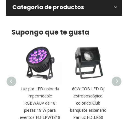
Categoría de productos
Supongo que te gusta
e libre
Luz par LED colorida
60W COB LED Dj
Bater
ía
impermeable
estroboscópico
en 1 
ED Par
RGBWAUV de 18
colorido Club
DMX
LBW620
piezas 18 W para
banquete escenario
eventos FD-LPW1818
Par luz FD-LP60