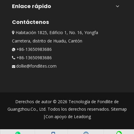
Enlace rápido
Contáctenos
Habitación 1825, Edificio 1, No. 16, Yongfa

Carretera, distrito de Huadu, Cantón
+86-13650983686

+86-13650983686

dollie@fondlites.com

Derechos de autor ©
2026
Tecnología de Fondlite de
Guangzhou.Co., Ltd. Todos los derechos reservados.
Sitemap
|Con apoyo de
Leadong