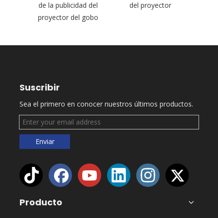
 del
de la publicidad del
del proyector
F
proyector del gobo
Suscribir
Sea el primero en conocer nuestros últimos productos.
Enviar
Producto