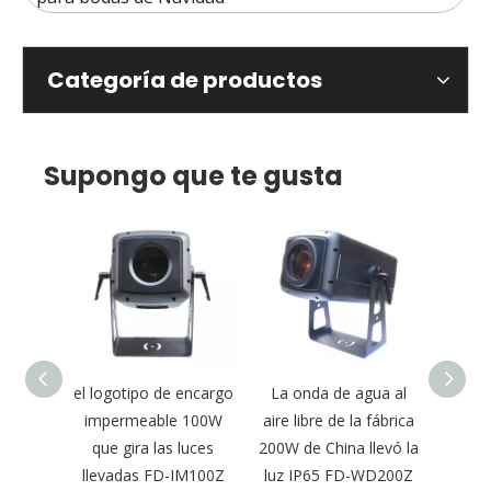
Categoría de productos
Supongo que te gusta
gobo de
el logotipo de encargo
La onda de agua al
Luz d
l aire
impermeable 100W
aire libre de la fábrica
ondu
m 300W
que gira las luces
200W de China llevó la
para 
-IM300Z
llevadas FD-IM100Z
luz IP65 FD-WD200Z
zoom