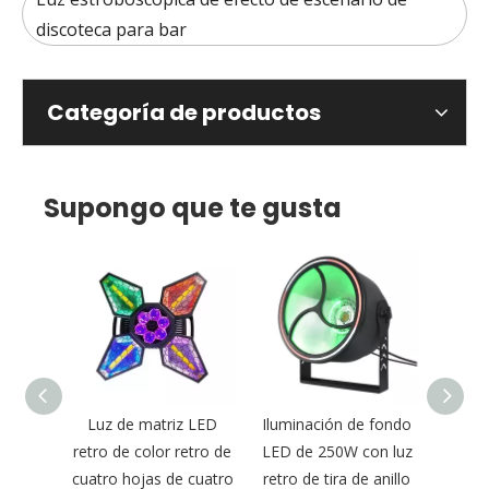
discoteca para bar
Categoría de productos
Supongo que te gusta
Cob DJ
Luz de matriz LED
Iluminación de fondo
4 ojos
l Bar
retro de color retro de
LED de 250W con luz
retro
-R660
cuatro hojas de cuatro
retro de tira de anillo
de lav