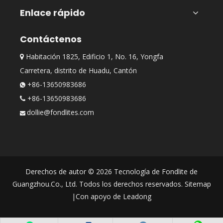
Enlace rápido
Contáctenos
Habitación 1825, Edificio 1, No. 16, Yongfa

Carretera, distrito de Huadu, Cantón
+86-13650983686

+86-13650983686

dollie@fondlites.com

Derechos de autor ©
2026
Tecnología de Fondlite de
Guangzhou.Co., Ltd. Todos los derechos reservados.
Sitemap
|Con apoyo de
Leadong