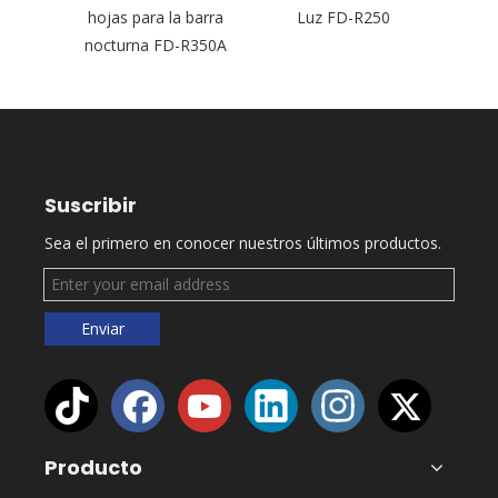
hojas para la barra
Luz FD-R250
fi
nocturna FD-R350A
Suscribir
Sea el primero en conocer nuestros últimos productos.
Enviar
Producto