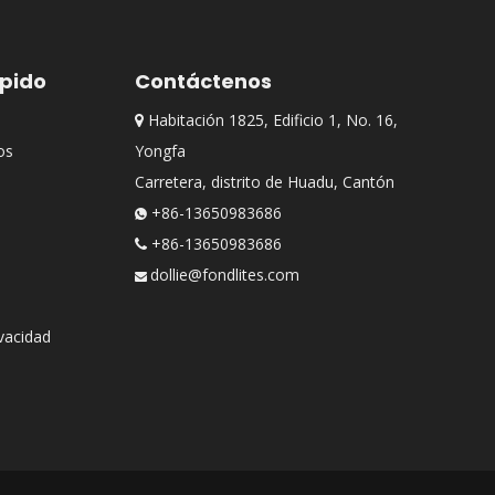
ápido
Contáctenos
Habitación 1825, Edificio 1, No. 16,

os
Yongfa
Carretera, distrito de Huadu, Cantón
+86-13650983686

+86-13650983686

dollie@fondlites.com

ivacidad