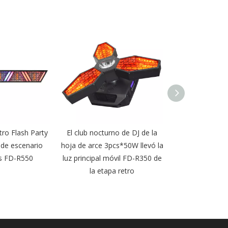
El club nocturno de DJ de la
Luz estroboscópica 7x100w
hoja de arce 3pcs*50W llevó la
Rgb Wash Effect Retro Stage
luz principal móvil FD-R350 de
Light para Party Disco Club
la etapa retro
FD-R7100