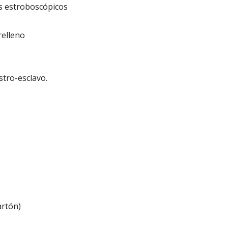
os estroboscópicos
relleno
tro-esclavo.
artón)