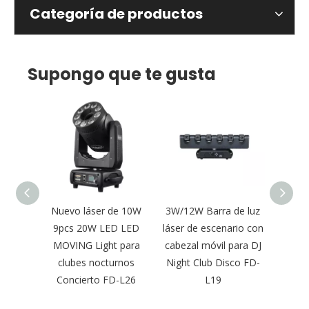
Categoría de productos
Supongo que te gusta
l móvil
Nuevo láser de 10W
3W/12W Barra de luz
Nue
riores
9pcs 20W LED LED
láser de escenario con
móvil
gua 15W
MOVING Light para
cabezal móvil para DJ
a todo
ara
clubes nocturnos
Night Club Disco FD-
para
-L28
Concierto FD-L26
L19