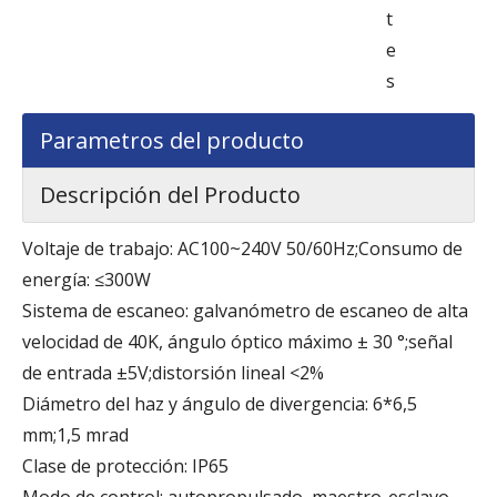
t
e
s
Parametros del producto
Descripción del Producto
Voltaje de trabajo: AC100~240V 50/60Hz;Consumo de
energía: ≤300W
Sistema de escaneo: galvanómetro de escaneo de alta
velocidad de 40K, ángulo óptico máximo ± 30 °;señal
de entrada ±5V;distorsión lineal <2%
Diámetro del haz y ángulo de divergencia: 6*6,5
mm;1,5 mrad
Clase de protección: IP65
Modo de control: autopropulsado, maestro-esclavo,