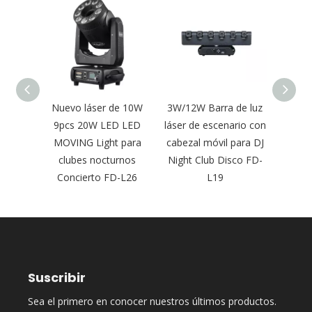
l móvil
Nuevo láser de 10W
3W/12W Barra de luz
Nue
riores
9pcs 20W LED LED
láser de escenario con
móvil
gua 15W
MOVING Light para
cabezal móvil para DJ
a todo
ara
clubes nocturnos
Night Club Disco FD-
para
-L28
Concierto FD-L26
L19
Suscribir
Sea el primero en conocer nuestros últimos productos.