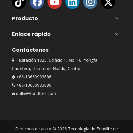
Producto
Enlace rápido
Contáctenos
Festival de arte de luces y sombras del área escénica de Yandi
Habitación 1825, Edificio 1, No. 16, Yongfa

¡Inauguración el 18 de julio!Yandi Scenic Area Light and Shadow 
Carretera, distrito de Huadu, Cantón
+86-13650983686

+86-13650983686

dollie@fondlites.com

Derechos de autor ©
2026
Tecnología de Fondlite de