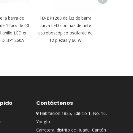
 la barra de
FD-BP1260 de luz de barra
Luz de barra co
 de 12pcs de 60
curva LED con haz de tinte
con zoom de ha
l anillo LED en
estroboscópico oscilante de
de 10 piezas
 FD-BP1260A
12 piezas y 60 W
BP10
ápido
Contáctenos
Habitación 1825, Edificio 1, No. 16,

os
Yongfa
Carretera, distrito de Huadu, Cantón