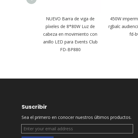
meable rgbaww
NUEVO Barra de viga de
450W imperme
ncia led blinder
píxeles de 8*80W Luz de
rgbalc audienci
d-bw350
cabeza en movimiento con
fd-
anillo LED para Events Club
FD-BP880
Suscribir
Sea el primero en conocer nuestros últimos productos.