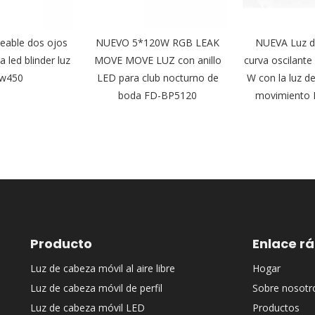
able dos ojos
NUEVO 5*120W RGB LEAK
NUEVA Luz de
a led blinder luz
MOVE MOVE LUZ con anillo
curva oscilante
bw450
LED para club nocturno de
W con la luz de
boda FD-BP5120
movimiento
Producto
Enlace r
Luz de cabeza móvil al aire libre
Hogar
Luz de cabeza móvil de perfil
Sobre nosotr
Luz de cabeza móvil LED
Productos