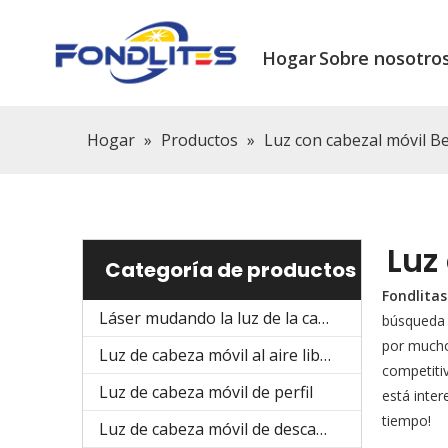
Hogar
Sobre nosotro
Hogar
»
Productos
»
Luz con cabezal móvil 
Luz
Categoría de productos
Fondlitas
Láser mudando la luz de la cabeza
búsqueda 
por muchos
Luz de cabeza móvil al aire libre
competitiv
Luz de cabeza móvil de perfil
está inte
tiempo!
Luz de cabeza móvil de descarga