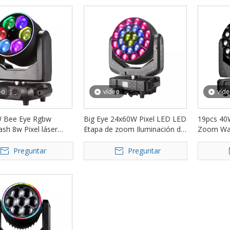
eo
vídeo
víd
W Bee Eye Rgbw
Big Eye 24x60W Pixel LED LED
19pcs 40
h 8w Pixel láser
Etapa de zoom Iluminación de
Zoom Was
en movimiento FD-
cabezal en movimiento FD-
FD-LM19
LM2460B
Preguntar
Preguntar