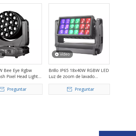
eo
vídeo
W Bee Eye Rgbw
Brillo IP65 18x40W RGBW LED
h Pixel Head Light
Luz de zoom de lavado
40B
impermeable FD-LW1840
Preguntar
Preguntar