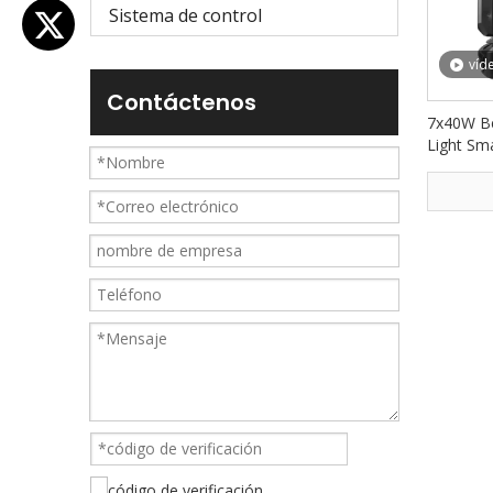
Sistema de control
víd
Contáctenos
7x40W B
Light Sm
FD-LM7