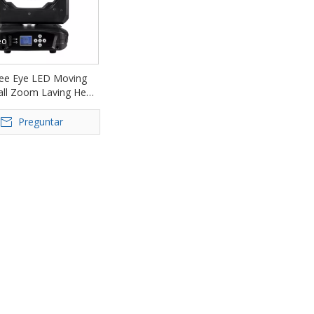
eo
ee Eye LED Moving
all Zoom Laving Head
40B
Preguntar