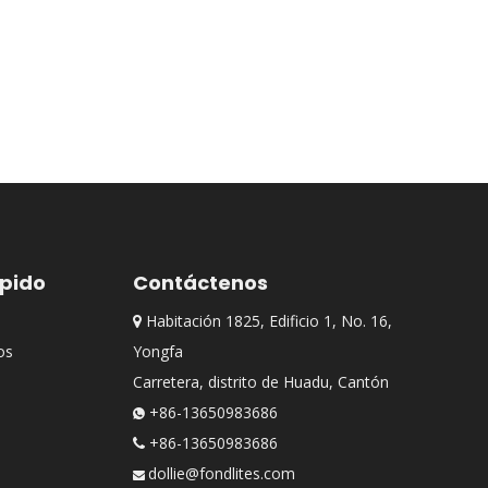
ápido
Contáctenos
Habitación 1825, Edificio 1, No. 16,

os
Yongfa
Carretera, distrito de Huadu, Cantón
+86-13650983686

+86-13650983686

dollie@fondlites.com
