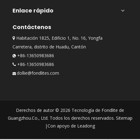
Enlace rápido
Contáctenos
Habitación 1825, Edificio 1, No. 16, Yongfa

Carretera, distrito de Huadu, Cantón
+86-13650983686

+86-13650983686

dollie@fondlites.com

Derechos de autor ©
2026
Tecnología de Fondlite de
Guangzhou.Co., Ltd. Todos los derechos reservados.
Sitemap
|Con apoyo de
Leadong