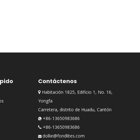
ápido
Contáctenos
Habitación 1825, Edificio 1, No. 16,

os
Yongfa
Carretera, distrito de Huadu, Cantón
+86-13650983686

+86-13650983686

dollie@fondlites.com
