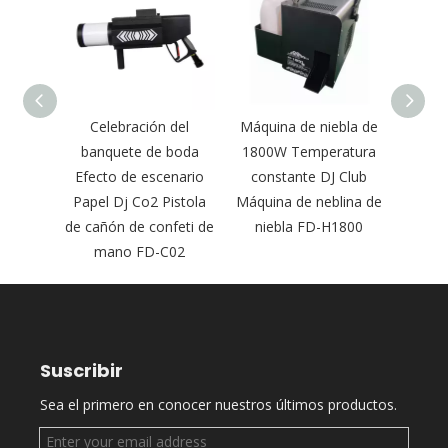
bla de
Celebración del
Máquina de niebla de
máquin
 niebla
banquete de boda
1800W Temperatura
del ef
 suelo
Efecto de escenario
constante DJ Club
la eta
to de
Papel Dj Co2 Pistola
Máquina de neblina de
func
S2
de cañón de confeti de
niebla FD-H1800
H1200 
mano FD-C02
Suscribir
Sea el primero en conocer nuestros últimos productos.