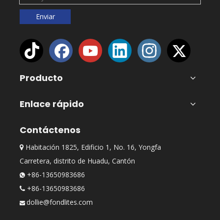
Enviar
Producto
Enlace rápido
Contáctenos
Habitación 1825, Edificio 1, No. 16, Yongfa

Carretera, distrito de Huadu, Cantón
+86-13650983686

+86-13650983686

dollie@fondlites.com
