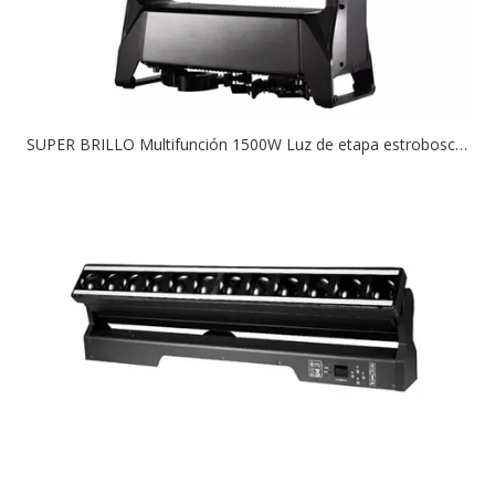
SUPER BRILLO Multifunción 1500W Luz de etapa estroboscópica de cabeza en movimiento